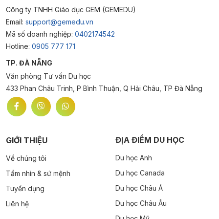
Công ty TNHH Giáo dục GEM (GEMEDU)
Email:
support@gemedu.vn
Mã số doanh nghiệp:
0402174542
Hotline:
0905 777 171
TP. ĐÀ NẴNG
Văn phòng Tư vấn Du học
433 Phan Châu Trinh, P Bình Thuận, Q Hải Châu, TP Đà Nẵng
ĐỊA ĐIỂM DU HỌC
GIỚI THIỆU
Du học Anh
Về chúng tôi
Du học Canada
Tầm nhìn & sứ mệnh
Du học Châu Á
Tuyển dụng
Du học Châu Âu
Liên hệ
Du học Mỹ